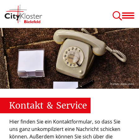
CityKloster
Angebote
Kooperation
Kontakt
Einrichtungen der Citypastoral
Sozialdienste und Beratungsstellen in Bielefeld
© pixaby_alexas_photos
Kontakt
&
Service
Hier finden Sie ein Kontaktformular, so dass Sie
uns ganz unkompilziert eine Nachricht schicken
können. Außerdem können Sie sich über die