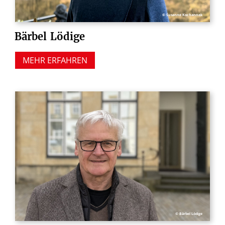
© Susanne Kochannek
Bärbel
Lödige
MEHR ERFAHREN
© Bärbel Lödige