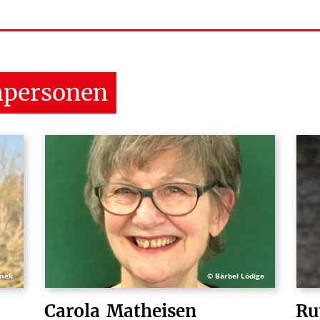
hpersonen
nek
© Bärbel Lödige
Ru
Carola
Matheisen