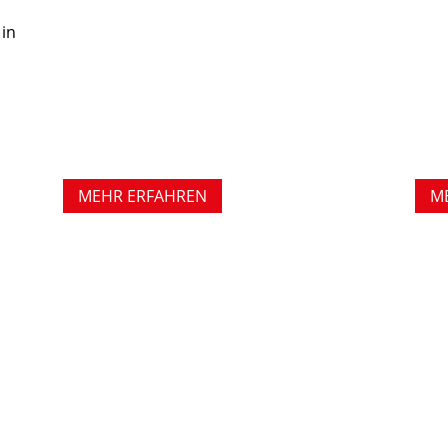
 in
MEHR ERFAHREN
M