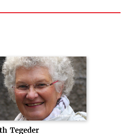
© Eva Maria Nolte
th
Tegeder